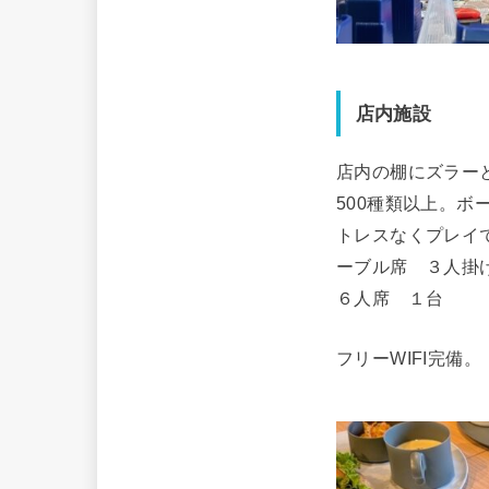
店内施設
店内の棚にズラー
500種類以上。ボ
トレスなくプレイ
ーブル席 ３人掛
６人席 １台
フリーWIFI完備。