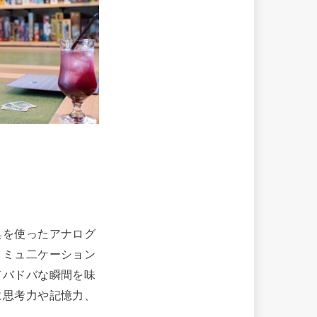
具を使ったアナログ
コミュ二ケーション
ドバドバな瞬間を味
に思考力や記憶力、